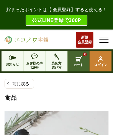
貯まったポイントは【 会員登録】すると使える！
公式LINE登録で300P
新規
会員登録
0
お客様の声
染め方
お知らせ
カート
ログイン
129件
選び方
前に戻る
食品