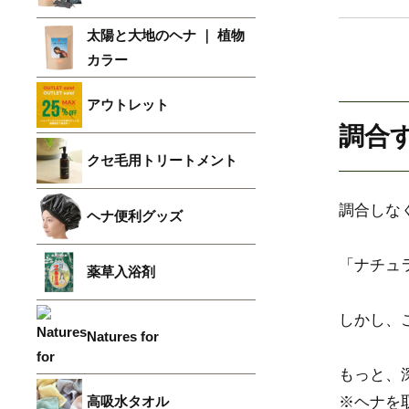
太陽と大地のヘナ ｜ 植物
カラー
アウトレット
調合
クセ毛用トリートメント
調合しな
ヘナ便利グッズ
「ナチュ
薬草入浴剤
しかし、
Natures for
もっと、
高吸水タオル
※ヘナを