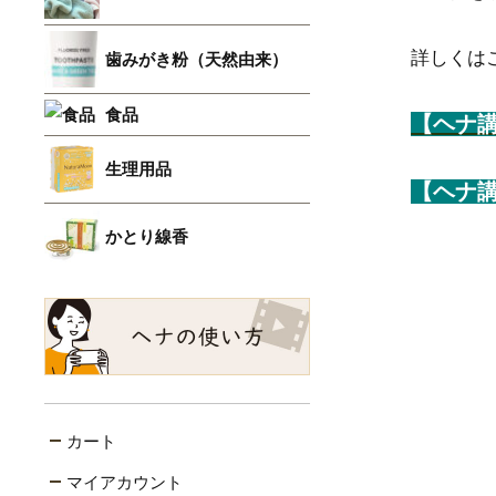
詳しくは
歯みがき粉（天然由来）
食品
【ヘナ講
生理用品
【ヘナ
かとり線香
カート
マイアカウント