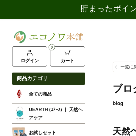
貯まったポイン
0
ログイン
カート
一覧に
商品カテゴリ
ブロ
全ての商品
blog
UEARTH (ﾕｱｰｽ) ｜ 天然ヘ
アケア
天然
お試しセット