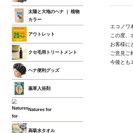
太陽と大地のヘナ ｜ 植物
カラー
エコノワ
アウトレット
この度、
お客様に
クセ毛用トリートメント
ご意見ご
今後とも
ヘナ便利グッズ
薬草入浴剤
Natures for
高吸水タオル