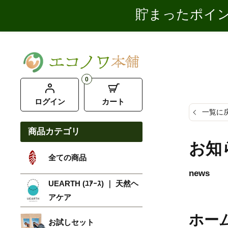
貯まったポイン
0
ログイン
カート
一覧に
商品カテゴリ
お知
全ての商品
news
UEARTH (ﾕｱｰｽ) ｜ 天然ヘ
アケア
ホー
お試しセット