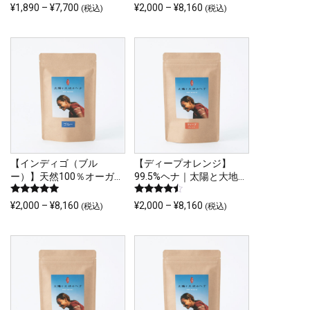
ら
5段階中
5段階中
価
価
¥
1,890
–
¥
7,700
¥
2,000
–
¥
8,160
(税込)
(税込)
4.95
4.95
エ
選
こ
格
こ
格
の評価
の評価
ー
択
帯:
帯:
の
の
シ
¥1,890
¥2,000
で
商
商
ョ
–
–
き
品
品
¥7,700
¥8,160
ン
ま
に
に
が
す
は
は
あ
複
複
り
数
数
ま
の
の
【インディゴ（ブル
【ディープオレンジ】
す。
ー）】天然100％オーガニ
99.5%ヘナ｜太陽と大地の
バ
バ
オ
ックヘナ（2度染め用）太
ヘナ
リ
リ
5段階中
5段階中
陽と大地のヘナ
価
価
¥
2,000
–
¥
8,160
¥
2,000
–
¥
8,160
プ
(税込)
(税込)
5.00
4.20
エ
エ
こ
格
こ
格
の評価
の評価
シ
ー
ー
帯:
帯:
の
の
ョ
シ
シ
¥2,000
¥2,000
商
商
ン
ョ
ョ
–
–
品
品
は
¥8,160
¥8,160
ン
ン
に
に
商
が
が
は
は