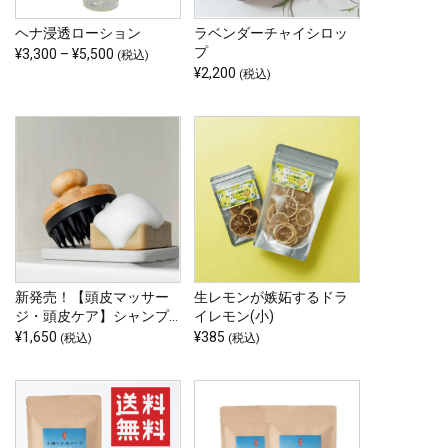
数
の
ヘナ浸透ローション
ラベンダーチャイシロッ
プ
価
¥
3,300
–
¥
5,500
バ
(税込)
¥
2,200
こ
格
(税込)
リ
帯:
の
エ
¥3,300
商
ー
–
品
シ
¥5,500
に
ョ
は
ン
複
が
数
あ
の
り
新発売！【頭皮マッサー
生レモンが嫉妬するドラ
バ
ま
ジ・頭皮ケア】シャンプ
イレモン(小)
リ
す。
ーブラシ(色：ライトグレ
¥
1,650
¥
385
(税込)
(税込)
エ
オ
ー)
ー
プ
シ
シ
ョ
ョ