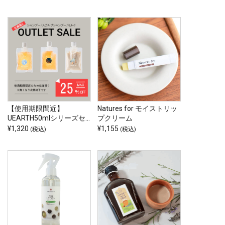
【使用期限間近】
Natures for モイストリッ
UEARTH50mlシリーズセ
プクリーム
ット
¥
1,320
¥
1,155
(税込)
(税込)
こ
の
商
品
に
は
複