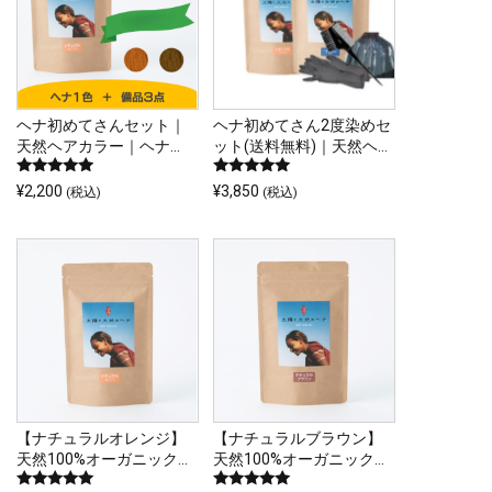
ン
ン
が
は
あ
商
り
品
ま
ペ
ヘナ初めてさんセット｜
ヘナ初めてさん2度染めセ
す。
ー
天然ヘアカラー｜ヘナ
ット(送料無料)｜天然ヘア
オ
（100g）＆ヘナ染めセッ
カラー｜ヘナ（100g）＆
ジ
5段階中
5段階中
ト
インディゴ（100g）＆ヘ
¥
2,200
¥
3,850
(税込)
(税込)
プ
か
4.75
5.00
ナ染めセット
こ
の評価
の評価
シ
ら
の
ョ
選
商
ン
択
品
は
で
に
商
き
は
品
ま
複
ペ
す
数
ー
の
【ナチュラルオレンジ】
【ナチュラルブラウン】
ジ
天然100%オーガニックヘ
天然100%オーガニックヘ
バ
か
ナ｜太陽と大地のヘナ
ナ｜太陽と大地のヘナ
リ