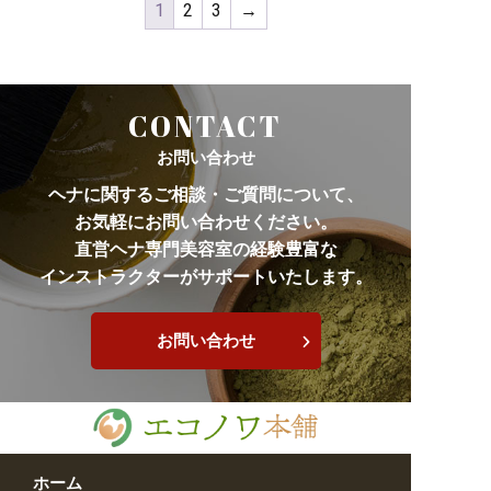
ー
1
2
3
→
択
択
ョ
ョ
シ
で
で
ン
ン
ョ
き
き
は
は
ン
ま
ま
商
商
CONTACT
が
す
す
品
品
あ
お問い合わせ
ペ
ペ
り
ー
ー
ヘナに関するご相談・ご質問について、
ま
ジ
ジ
お気軽にお問い合わせください。
す。
か
か
直営ヘナ専門美容室の経験豊富な
オ
ら
ら
インストラクターがサポートいたします。
プ
選
選
シ
択
択
ョ
お問い合わせ
で
で
ン
き
き
は
ま
ま
商
す
す
品
ペ
ホーム