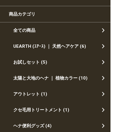
ー
ジ
商品カテゴリ
か
ら
全ての商品
選
択
UEARTH (ﾕｱｰｽ) ｜ 天然ヘアケア
(6)
で
き
ま
お試しセット
(5)
す
太陽と大地のヘナ ｜ 植物カラー
(10)
アウトレット
(1)
クセ毛用トリートメント
(1)
ヘナ便利グッズ
(4)